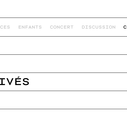
NCES
ENFANTS
CONCERT
DISCUSSION
C
ivés