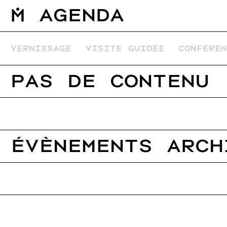
М
A
g
e
n
d
a
VERNISSAGE
VISITE GUIDÉE
CONFÉRE
Pas de contenu
Évènements arch