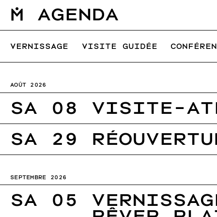
М
A
g
e
n
d
a
VERNISSAGE
VISITE GUIDÉE
CONFÉRE
AOÛT 2026
SA
08
VISITE-AT
SA
29
RÉOUVERTU
SEPTEMBRE 2026
SA
05
VERNISSAG
RÊVER PLA