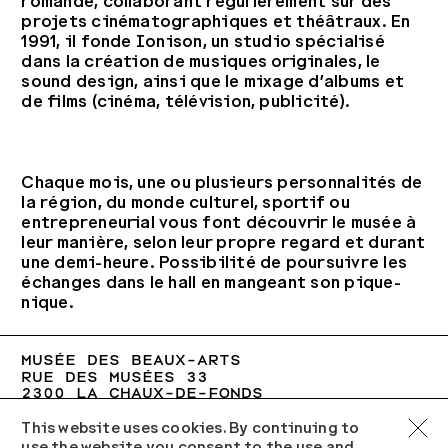
romande, collaborant régulièrement sur des
projets cinématographiques et théâtraux. En
1991, il fonde Ionison, un studio spécialisé
dans la création de musiques originales, le
sound design, ainsi que le mixage d’albums et
de films (cinéma, télévision, publicité).
Chaque mois, une ou plusieurs personnalités de
la région, du monde culturel, sportif ou
entrepreneurial vous font découvrir le musée à
leur manière, selon leur propre regard et durant
une demi-heure. Possibilité de poursuivre les
échanges dans le hall en mangeant son pique-
nique.
MUSÉE DES BEAUX-ARTS

LA CHAUX-DE-FONDS
RUE DES MUSÉES 33

2300 LA CHAUX-DE-FONDS
+41 (0)32 967 60 77
MBA.VCH@NE.CH
This website uses cookies. By continuing to
use the website you consent to the use and